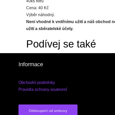
40ks filtrů
Cena: 40 Kč
Výběr náhodný.
Není vhodné k vnitřnímu užití a náš obchod 
užití a sběratelské účely.
Podívej se také
Informace
Obchodní podmínky
Pravidla ochrany soukromí
Odstoupení od smlouvy