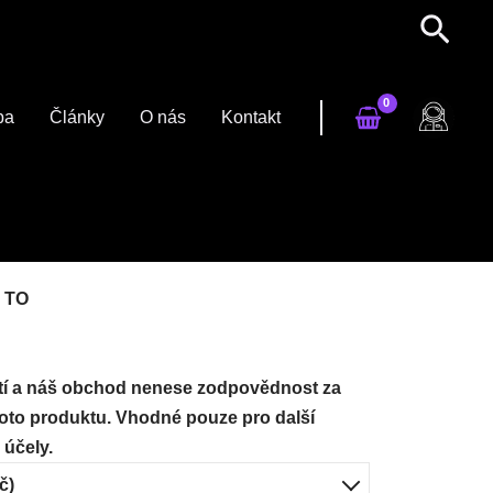
ba
Články
O nás
Kontakt
J TO
ití a náš obchod nenese zodpovědnost za
hoto produktu. Vhodné pouze pro další
 účely.
č)