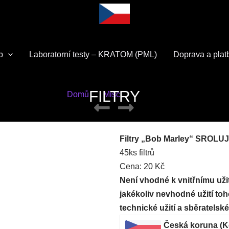
p
Laboratorní testy – KRATOM​ (PML)
Doprava a plat
FILTRY
Domů
Misc
FILTRY
Filtry „Bob Marley“ SROLU
45ks filtrů
Cena: 20 Kč
Není vhodné k vnitřnímu už
jakékoliv nevhodné užití to
technické užití a sběratelské
Česká koruna (K