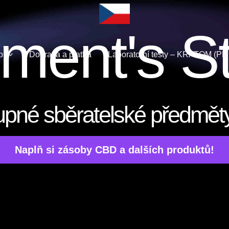
ment's S
p
Doprava a platba
Laboratorní testy – KRATOM​ (PM
pné sběratelské předmět
Naplň si zásoby CBD a dalších produktů!