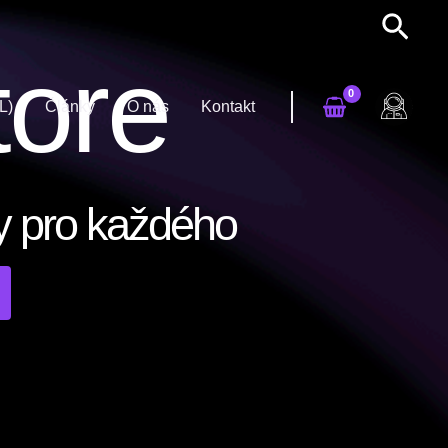
tore
L)
Články
O nás
Kontakt
y pro každého